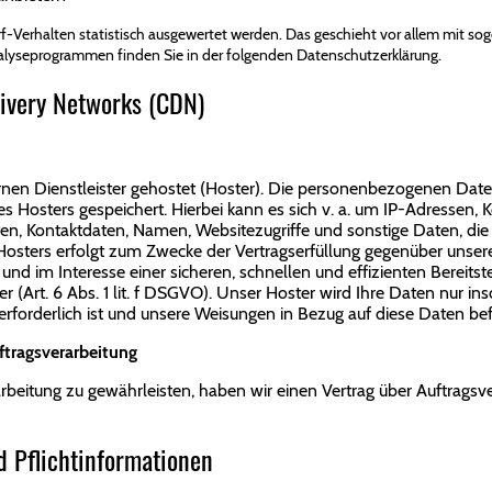
rf-Verhalten statistisch ausgewertet werden. Das geschieht vor allem mit
nalyseprogrammen finden Sie in der folgenden Datenschutzerklärung.
livery Networks (CDN)
nen Dienstleister gehostet (Hoster). Die personenbezogenen Daten,
 Hosters gespeichert. Hierbei kann es sich v. a. um IP-Adressen,
n, Kontaktdaten, Namen, Websitezugriffe und sonstige Daten, die 
Hosters erfolgt zum Zwecke der Vertragserfüllung gegenüber unse
) und im Interesse einer sicheren, schnellen und effizienten Bereit
r (Art. 6 Abs. 1 lit. f DSGVO). Unser Hoster wird Ihre Daten nur ins
 erforderlich ist und unsere Weisungen in Bezug auf diese Daten be
ftragsverarbeitung
eitung zu gewährleisten, haben wir einen Vertrag über Auftragsv
 Pflicht­informationen