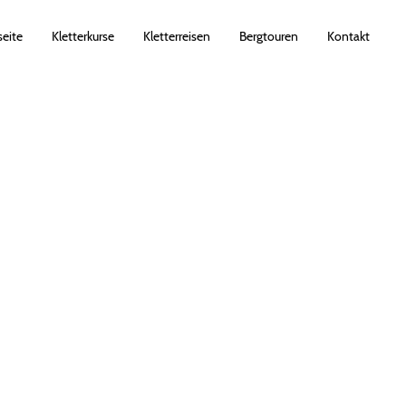
seite
Kletterkurse
Kletterreisen
Bergtouren
Kontakt