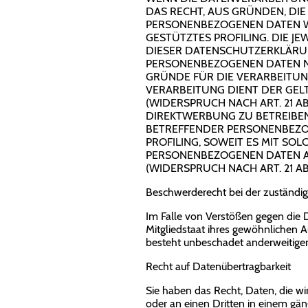
DAS RECHT, AUS GRÜNDEN, DIE
PERSONENBEZOGENEN DATEN WI
GESTÜTZTES PROFILING. DIE J
DIESER DATENSCHUTZERKLÄRUN
PERSONENBEZOGENEN DATEN NI
GRÜNDE FÜR DIE VERARBEITUNG
VERARBEITUNG DIENT DER GE
(WIDERSPRUCH NACH ART. 21 A
DIREKTWERBUNG ZU BETREIBEN,
BETREFFENDER PERSONENBEZOG
PROFILING, SOWEIT ES MIT SO
PERSONENBEZOGENEN DATEN A
(WIDERSPRUCH NACH ART. 21 AB
Beschwerde­recht bei der zuständi
Im Falle von Verstößen gegen die 
Mitgliedstaat ihres gewöhnlichen 
besteht unbeschadet anderweitiger 
Recht auf Daten­übertrag­barkeit
Sie haben das Recht, Daten, die wir
oder an einen Dritten in einem gä