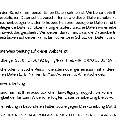
n den Schutz Ihrer persönlichen Daten sehr ernst. Wir behandeln
gesetzlichen Datenschutzvorschriften sowie dieser Datenschutzerk
ersonenbezogene Daten erhoben. Personenbezogene Daten sind Da
orliegende Datenschutzerklärung erläutert, welche Daten wir erhebe
 Zweck das geschieht. Wir weisen darauf hin, dass die Datenübertra
itslücken aufweisen kann. Ein lückenloser Schutz der Daten vor dem
die Datenverarbeitung auf dieser Website ist:
rdberger Str. 8 I D-86492 Egling/Paar I Tel. +49 (0)170 55 35 169 I 
rliche oder juristische Person, die allein oder gemeinsam mit ander
n Daten (z. B. Namen, E-Mail-Adressen o. Ä.) entscheidet.
tenverarbeitung
nd nur mit Ihrer ausdrücklichen Einwilligung möglich. Sie können ei
igkeit der bis zum Widerruf erfolgten Datenverarbeitung bleibt vo
nerhebung in besonderen Fällen sowie gegen Direktwerbung (Art.
UF GRUNDLAGE VON ART. 6 ABS. 1 LIT. E ODER F DSGVO ER