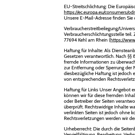
EU-Streitschlichtung: Die Europäisc
https://ec.europa.eu/consumers/odr
Unsere E-Mail-Adresse finden Sie
Verbraucher­streit­beilegung/Univer
Verbraucherschlichtungsstelle teil. 
77694 Kehl am Rhein (
https://www
Haftung für Inhalte: Als Dienstean
Gesetzen verantwortlich. Nach §§ 8 
fremde Informationen zu überwache
zur Entfernung oder Sperrung der 
diesbezügliche Haftung ist jedoch
von entsprechenden Rechtsverletz
Haftung für Links Unser Angebot en
können wir für diese fremden Inhalt
oder Betreiber der Seiten verantwo
überprüft. Rechtswidrige Inhalte w
verlinkten Seiten ist jedoch ohne
Rechtsverletzungen werden wir der
Urheberrecht: Die durch die Seiten
Vervielfältigung, Bearbeitung, Ver