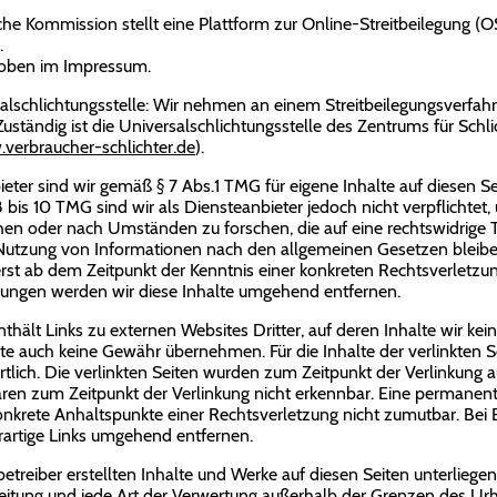
he Kommission stellt eine Plattform zur Online-Streitbeilegung (OS
.
 oben im Impressum.
sal­schlichtungs­stelle: Wir nehmen an einem Streitbeilegungsverfah
Zuständig ist die Universalschlichtungsstelle des Zentrums für Schli
.verbraucher-schlichter.de
).
bieter sind wir gemäß § 7 Abs.1 TMG für eigene Inhalte auf diesen 
bis 10 TMG sind wir als Diensteanbieter jedoch nicht verpflichtet,
n oder nach Umständen zu forschen, die auf eine rechtswidrige Tä
Nutzung von Informationen nach den allgemeinen Gesetzen bleiben
 erst ab dem Zeitpunkt der Kenntnis einer konkreten Rechtsverletz
ungen werden wir diese Inhalte umgehend entfernen.
thält Links zu externen Websites Dritter, auf deren Inhalte wir ke
e auch keine Gewähr übernehmen. Für die Inhalte der verlinkten Sei
rtlich. Die verlinkten Seiten wurden zum Zeitpunkt der Verlinkung
aren zum Zeitpunkt der Verlinkung nicht erkennbar. Eine permanente
 konkrete Anhaltspunkte einer Rechtsverletzung nicht zumutbar. Be
artige Links umgehend entfernen.
betreiber erstellten Inhalte und Werke auf diesen Seiten unterlie
breitung und jede Art der Verwertung außerhalb der Grenzen des Ur