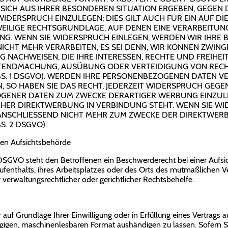
 SICH AUS IHRER BESONDEREN SITUATION ERGEBEN, GEGEN 
DERSPRUCH EINZULEGEN; DIES GILT AUCH FÜR EIN AUF D
EWEILIGE RECHTSGRUNDLAGE, AUF DENEN EINE VERARBEITUN
G. WENN SIE WIDERSPRUCH EINLEGEN, WERDEN WIR IHRE 
CHT MEHR VERARBEITEN, ES SEI DENN, WIR KÖNNEN ZWI
 NACHWEISEN, DIE IHRE INTERESSEN, RECHTE UND FREIHE
LTENDMACHUNG, AUSÜBUNG ODER VERTEIDIGUNG VON RE
BS. 1 DSGVO). WERDEN IHRE PERSONENBEZOGENEN DATEN VE
 SO HABEN SIE DAS RECHT, JEDERZEIT WIDERSPRUCH GEGEN
ENER DATEN ZUM ZWECKE DERARTIGER WERBUNG EINZULEG
LCHER DIREKTWERBUNG IN VERBINDUNG STEHT. WENN SIE W
NSCHLIESSEND NICHT MEHR ZUM ZWECKE DER DIREKTWE
S. 2 DSGVO).
gen Aufsichts­behörde
DSGVO steht den Betroffenen ein Beschwerderecht bei einer Aufs
Aufenthalts, ihres Arbeitsplatzes oder des Orts des mutmaßlichen 
verwaltungsrechtlicher oder gerichtlicher Rechtsbehelfe.
 auf Grundlage Ihrer Einwilligung oder in Erfüllung eines Vertrags a
ngigen, maschinenlesbaren Format aushändigen zu lassen. Sofern Si