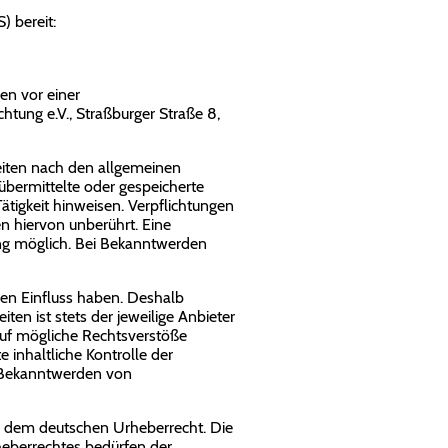
) bereit:
ren vor einer
chtung e.V., Straßburger Straße 8,
Seiten nach den allgemeinen
 übermittelte oder gespeicherte
tigkeit hinweisen. Verpflichtungen
 hiervon unberührt. Eine
ung möglich. Bei Bekanntwerden
inen Einfluss haben. Deshalb
ten ist stets der jeweilige Anbieter
 auf mögliche Rechtsverstöße
 inhaltliche Kontrolle der
i Bekanntwerden von
gen dem deutschen Urheberrecht. Die
heberrechtes bedürfen der